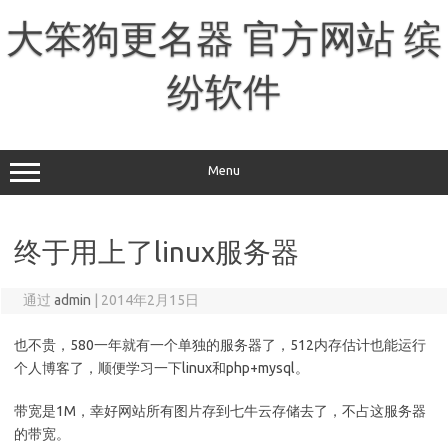
跳
至
大笨狗更名器 官方网站 缤
正
文
纷软件
Menu
终于用上了linux服务器
通过
admin
|
2014年2月15日
也不贵，580一年就有一个单独的服务器了，512内存估计也能运行
个人博客了，顺便学习一下linux和php+mysql。
带宽是1M，幸好网站所有图片存到七牛云存储去了，不占这服务器
的带宽。