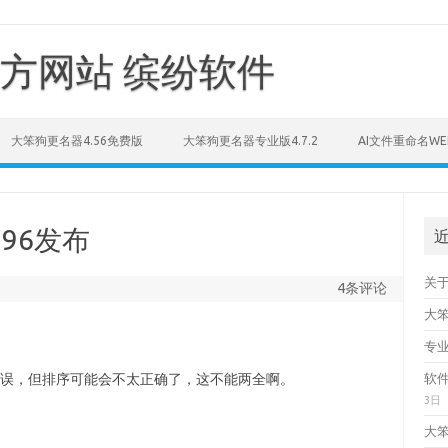
方网站 缤纷软件
大笨狗更名器4.56免费版
大笨狗更名器专业版4.7.2
AI文件重命名WE
96发布
关
4条评论
大笨
专
错误，但排序可能会不太正确了，这不能两全啊。
软
3日
大笨