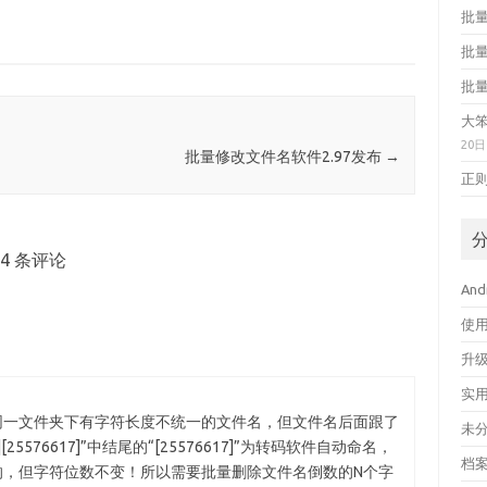
批量
批量
批量
大
20日
批量修改文件名软件2.97发布
→
正
4 条评论
An
使
升
实
同一文件夹下有字符长度不统一的文件名，但文件名后面跟了
未
10bit][25576617]”中结尾的“[25576617]”为转码软件自动命名，
档
]”是变化的，但字符位数不变！所以需要批量删除文件名倒数的N个字